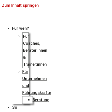
Zum Inhalt springen
Für wen?
Für
Coaches,
Berater:innen
&
Trainer:innen
Für
Unternehmen
und
Führungskräfte
Beratung
So