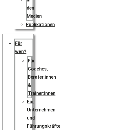
den
Medien
Publikationen
Für
wen?
Für
Coaches,
Berater:innen
&
Trainer:innen
Für
Unternehmen
und
Führungskräfte