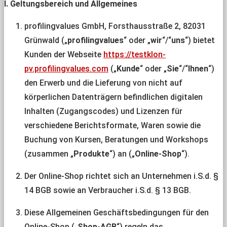
I. Geltungsbereich und Allgemeines
profilingvalues GmbH, Forsthausstraße 2, 82031
Grünwald („
profilingvalues
“ oder „
wir
“/“
uns
“) bietet
Kunden der Webseite
https://testklon-
pv.profilingvalues.com
(„
Kunde
“ oder „
Sie
“/“
Ihnen
“)
den Erwerb und die Lieferung von nicht auf
körperlichen Datenträgern befindlichen digitalen
Inhalten (Zugangscodes) und Lizenzen für
verschiedene Berichtsformate, Waren sowie die
Buchung von Kursen, Beratungen und Workshops
(zusammen „
Produkte
“) an („
Online-Shop
“).
Der Online-Shop richtet sich an Unternehmen i.S.d. §
14 BGB sowie an Verbraucher i.S.d. § 13 BGB.
Diese Allgemeinen Geschäftsbedingungen für den
Online-Shop („
Shop-AGB
“) regeln das