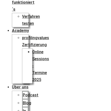
funktioniert
´s
Verfahren
testen
Academy
profilingvalues
Zertifizierung
Online
Sessions
-
Termine
2025
Über uns
Podcast
Blog
In