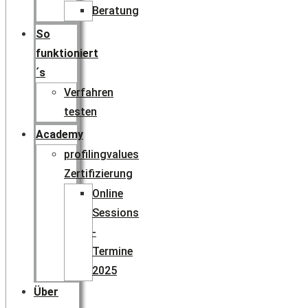
Beratung
So
funktioniert
´s
Verfahren
testen
Academy
profilingvalues
Zertifizierung
Online
Sessions
-
Termine
2025
Über