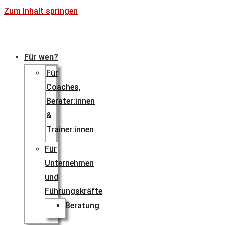
Zum Inhalt springen
Für wen?
Für
Coaches,
Berater:innen
&
Trainer:innen
Für
Unternehmen
und
Führungskräfte
Beratung