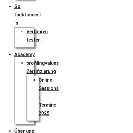
So
funktioniert
´s
Verfahren
testen
Academy
profilingvalues
Zertifizierung
Online
Sessions
-
Termine
2025
Über uns