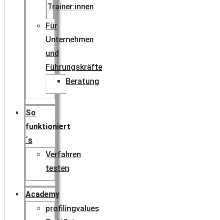
Trainer:innen
Für
Unternehmen
und
Führungskräfte
Beratung
So
funktioniert
´s
Verfahren
testen
Academy
profilingvalues