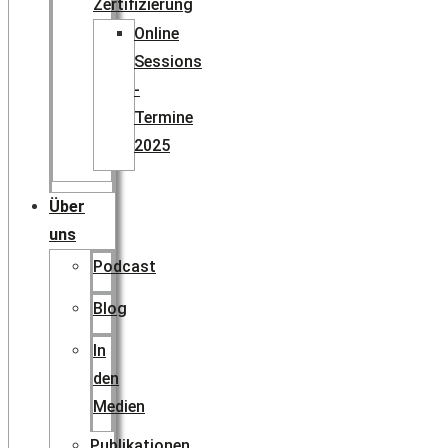
Zertifizierung
Online
Sessions
-
Termine
2025
Über
uns
Podcast
Blog
In
den
Medien
Publikationen