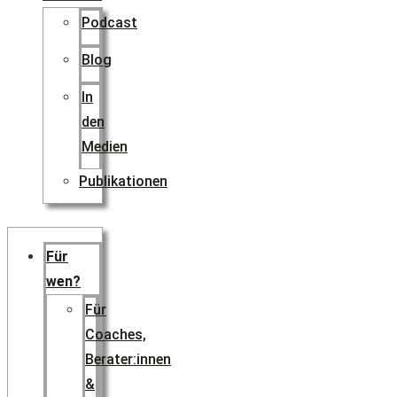
Podcast
Blog
In
den
Medien
Publikationen
Für
wen?
Für
Coaches,
Berater:innen
&