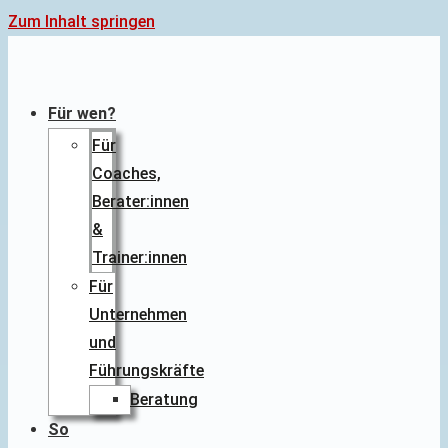
Zum Inhalt springen
Für wen?
Für
Coaches,
Berater:innen
&
Trainer:innen
Für
Unternehmen
und
Führungskräfte
Beratung
So