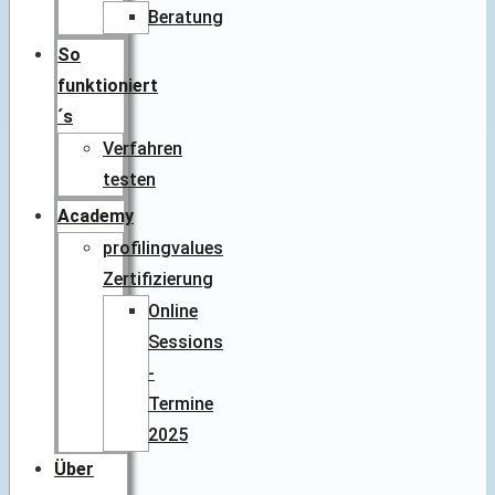
Beratung
So
funktioniert
´s
Verfahren
testen
Academy
profilingvalues
Zertifizierung
Online
Sessions
-
Termine
2025
Über