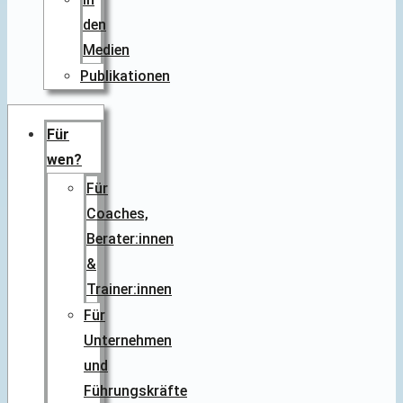
den
Medien
Publikationen
Für
wen?
Für
Coaches,
Berater:innen
&
Trainer:innen
Für
Unternehmen
und
Führungskräfte