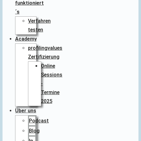
funktioniert
´s
Verfahren
testen
Academy
profilingvalues
Zertifizierung
Online
Sessions
-
Termine
2025
Über uns
Podcast
Blog
In