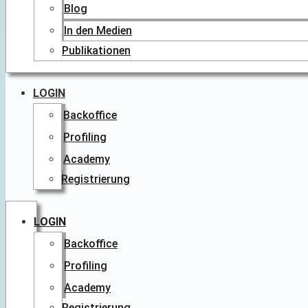
Blog
In den Medien
Publikationen
LOGIN
Backoffice
Profiling
Academy
Registrierung
LOGIN
Backoffice
Profiling
Academy
Registrierung