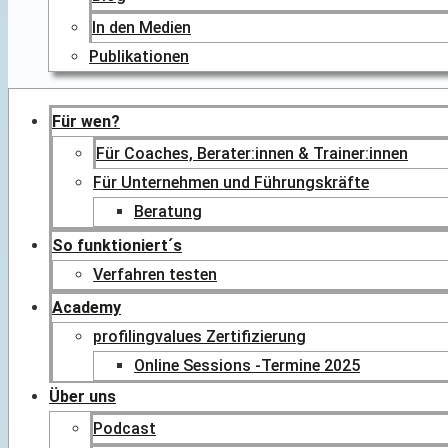
In den Medien
Publikationen
Für wen?
Für Coaches, Berater:innen & Trainer:innen
Für Unternehmen und Führungskräfte
Beratung
So funktioniert´s
Verfahren testen
Academy
profilingvalues Zertifizierung
Online Sessions -Termine 2025
Über uns
Podcast