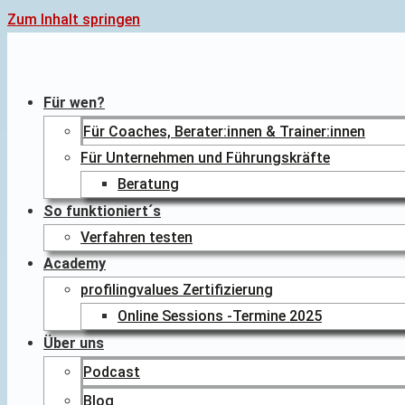
Zum Inhalt springen
Für wen?
Für Coaches, Berater:innen & Trainer:innen
Für Unternehmen und Führungskräfte
Beratung
So funktioniert´s
Verfahren testen
Academy
profilingvalues Zertifizierung
Online Sessions -Termine 2025
Über uns
Podcast
Blog